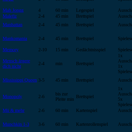
Mah Jongg
4
60 min
Legespiel
Aussch
Malefiz
2-4
45 min
Brettspiel
Aussch
Manhattan
2-4
45 min
Brettspiel
Aussch
Mankomania
2-4
45 min
Brettspiel
Spieles
Memory
2-10
15 min
Gedächtnisspiel
Spieles
1x
Mensch ärgere
Aussch
2-4
min
Brettspiel
dich nicht
1x
Spieles
Mississippi Queen
3-5
45 min
Brettspiel
Aussch
1x
bis zur
Aussch
Monopoly
2-6
Brettspiel
Pleite min
5x
Spieles
Mü & mehr
2-6
60 min
Kartenspiel
Aussch
Munchkin 1-3
3-6
60 min
Kartenrollenspiel
Aussch