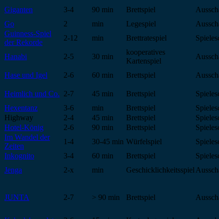
Giganten
3-4
90 min
Brettspiel
Aussch
Go
2
min
Legespiel
Aussch
Guinness-Spiel
2-12
min
Brettratespiel
Spieles
der Rekorde
kooperatives
Hanabi
2-5
30 min
Aussch
Kartenspiel
Hase und Igel
2-6
60 min
Brettspiel
Aussch
Heimlich und Co.
2-7
45 min
Brettspiel
Spieles
Hexentanz
3-6
min
Brettspiel
Spieles
Highway
2-4
45 min
Brettspiel
Spieles
Hotel-König
2-6
90 min
Brettspiel
Spieles
Im Wandel der
1-4
30-45 min
Würfelspiel
Spieles
Zeiten
Inkognito
3-4
60 min
Brettspiel
Spieles
Jenga
2-x
min
Geschicklichkeitsspiel
Aussch
JUNTA
2-7
> 90 min
Brettspiel
Aussch