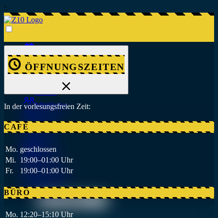
';
Termine
Kurse
ÖFFNUNGSZEITEN
Flyer
Räume
Mitglieder
In der vorlesungsfreien Zeit:
Galerie
CAFÉ
Spiele
Helfen
Mo.
geschlossen
Mi.
19:00–01:00 Uhr
Kontakt
Fr.
19:00–01:00 Uhr
Café & Bar
Historie
BÜRO
Mo.
12:20–15:10 Uhr