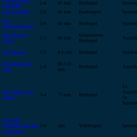
Das Verrückte
2-4
45 min
Brettspiel
Spieles
Labyrinth
Der Ausreißer
2-6
45 min
Kartenspiel
Spieles
Der
3-6
60 min
Brettspiel
Spieles
Blaumilchkanal
Der Herr der
kooperatives
2-5
60 min
Aussch
Ringe
Brettspiel
Die Macher
3-5
4 h min
Brettspiel
Spieles
Die Säulen der
90-120
2-4
Brettspiel
Aussch
Erde
min
1x
Die Siedler von
Aussch
3-4
75 min
Brettspiel
Catan
5x
Spieles
Die Stadt
Karlsruhe und ihre
2-6
min
Würfelspiel
Spieles
Umgebung