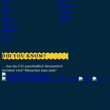
Inka
Geo
Klappe Auf
Chembio
Tollhaus
Etit
Substage
GeistSoz
Kubik
Mach/Ciw
Mathe/Info
Physik
Wiwi
DID YOU KNOW?
... dass das Z10 ausschließlich ehrenamtlich
betrieben wird? Mitmachen kann jeder!