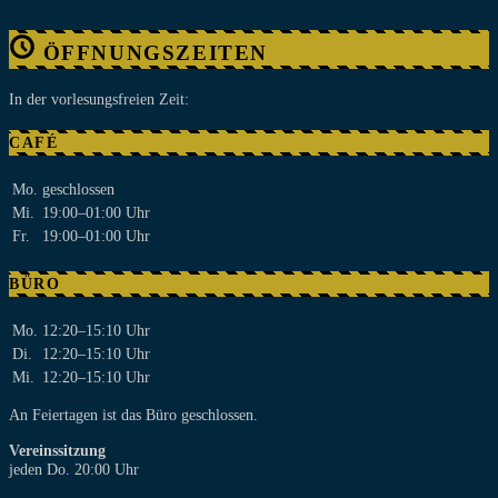
ÖFFNUNGSZEITEN
In der vorlesungsfreien Zeit:
CAFÉ
Mo.
geschlossen
Mi.
19:00–01:00 Uhr
Fr.
19:00–01:00 Uhr
BÜRO
Mo.
12:20–15:10 Uhr
Di.
12:20–15:10 Uhr
Mi.
12:20–15:10 Uhr
An Feiertagen ist das Büro geschlossen.
Vereinssitzung
jeden Do. 20:00 Uhr