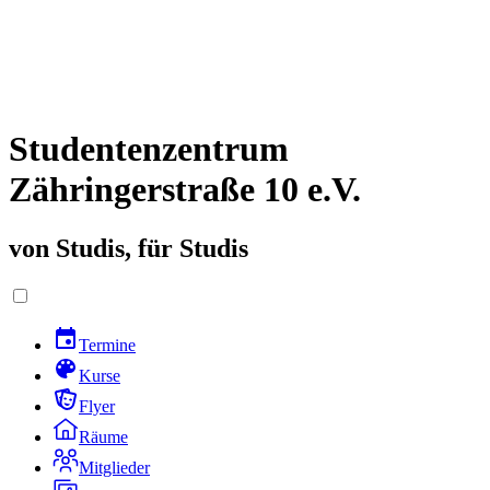
Studentenzentrum
Zähringerstraße 10 e.V.
von Studis, für Studis
Termine
Kurse
Flyer
Räume
Mitglieder
Galerie
Spiele
Helfen
Kontakt