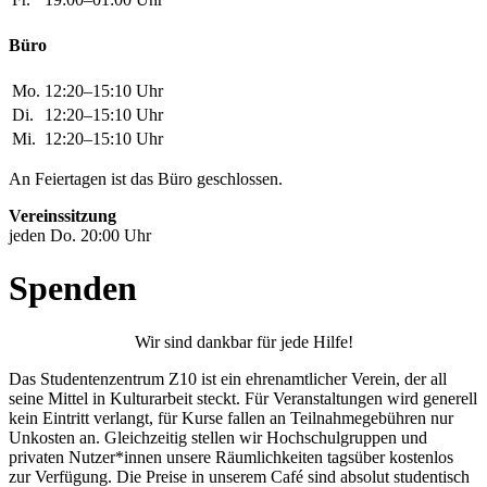
Mi.
12:20–15:10 Uhr
An Feiertagen ist das Büro geschlossen.
Vereinssitzung
jeden Do. 20:00 Uhr
Spenden
Wir sind dankbar für jede Hilfe!
Das Studentenzentrum Z10 ist ein ehrenamtlicher Verein, der all
seine Mittel in Kulturarbeit steckt. Für Veranstaltungen wird generell
kein Eintritt verlangt, für Kurse fallen an Teilnahmegebühren nur
Unkosten an. Gleichzeitig stellen wir Hochschulgruppen und
privaten Nutzer*innen unsere Räumlichkeiten tagsüber kostenlos
zur Verfügung. Die Preise in unserem Café sind absolut studentisch
und wurden teilweise seit 20 Jahren trotz steigender Ausgaben nicht
angehoben. Wir stehen daher jedes Jahr aufs Neue vor der
Herausforderung, unser mit spitzem Bleistift kalkuliertes Jahresziel
zu erfüllen, ohne dabei Abstriche bei unserem Programm zu
machen.
Jede noch so kleine Spende unterstützt das Z10 und fließt direkt in