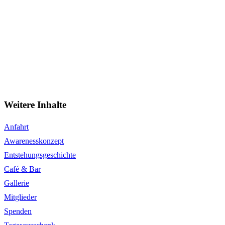
Entstehungs­geschichte
Café & Bar
Gallerie
Mitglieder
Spenden
Tagesausschank
Dein Browser unterstützt einige Funktionen zur Darstellung der
Website nicht.
Links
Impressum
Datenschutz
Kontakt / Anfahrt
Spiele
Social Media